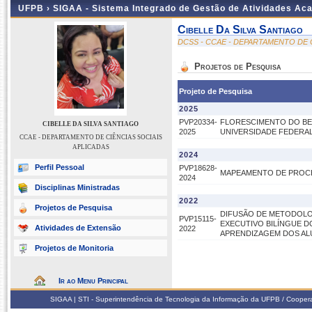
UFPB ›
SIGAA - Sistema Integrado de Gestão de Atividades Ac
Cibelle Da Silva Santiago
DCSS - CCAE - DEPARTAMENTO DE 
Projetos de Pesquisa
Projeto de Pesquisa
2025
PVP20334-
FLORESCIMENTO DO BE
CIBELLE DA SILVA SANTIAGO
2025
UNIVERSIDADE FEDERAL
CCAE - DEPARTAMENTO DE CIÊNCIAS SOCIAIS
APLICADAS
2024
Perfil Pessoal
PVP18628-
MAPEAMENTO DE PROCES
2024
Disciplinas Ministradas
2022
Projetos de Pesquisa
DIFUSÃO DE METODOLO
PVP15115-
EXECUTIVO BILÍNGUE D
Atividades de Extensão
2022
APRENDIZAGEM DOS A
Projetos de Monitoria
Ir ao Menu Principal
SIGAA | STI - Superintendência de Tecnologia da Informação da UFPB / Coope