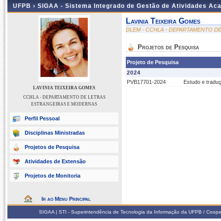
UFPB ›
SIGAA - Sistema Integrado de Gestão de Atividades Ac
Lavinia Teixeira Gomes
DLEM - CCHLA - DEPARTAMENTO D
Projetos de Pesquisa
Projeto de Pesquisa
2024
PVB17701-2024
Estudo e traduç
LAVINIA TEIXEIRA GOMES
CCHLA - DEPARTAMENTO DE LETRAS
ESTRANGEIRAS E MODERNAS
Perfil Pessoal
Disciplinas Ministradas
Projetos de Pesquisa
Atividades de Extensão
Projetos de Monitoria
Ir ao Menu Principal
SIGAA | STI - Superintendência de Tecnologia da Informação da UFPB / Coope