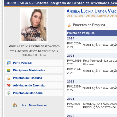
UFPB ›
SIGAA - Sistema Integrado de Gestão de Atividades Ac
Angela Lucinia Urtiga Vas
DTS - CTDR - DEPARTAMENTO DE
Projetos de Pesquisa
Projeto de Pesquisa
2024
PIM18258-
SIMULAÇÃO E AVALIAÇ
ANGELA LUCINIA URTIGA VASCONCELOS
2024
CTDR - DEPARTAMENTO DE TECNOLOGIA
SUCROALCOOLEIRA
2023
PVM17056-
Rota Termoquímica para a 
Perfil Pessoal
2023
Glucose
PIM17174-
Disciplinas Ministradas
SIMULAÇÃO E AVALIAÇ
2023
Projetos de Pesquisa
2022
Atividades de Extensão
PIM15375-
SIMULAÇÃO E AVALIAÇ
2022
Projetos de Monitoria
2021
PIM14020-
SIMULAÇÃO E AVALIAÇ
Ir ao Menu Principal
2021
PRODUÇÃO DE ETANOL
2020