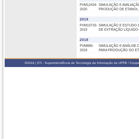
PVM12434-
SIMULAÇÃO E AVALIAÇ
2020
PRODUÇÃO DE ETANOL
2019
PVM10733-
SIMULAÇÃO E ESTUDO 
2019
DE EXTRAÇÃO LÍQUIDO-
2018
PVM885-
SIMULAÇÃO E ANÁLISE
2018
PARA PRODUÇÃO DO E
SIGAA | STI - Superintendência de Tecnologia da Informação da UFPB / Coope