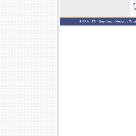
P
2
SIGAA | STI - Superintendência de Tec