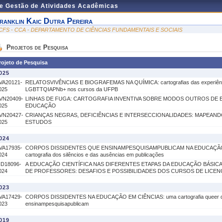
de Gestão de Atividades Acadêmicas
ranklin Kaic Dutra Pereira
CFS - CCA - DEPARTAMENTO DE CIÊNCIAS FUNDAMENTAIS E SOCIAIS
Projetos de Pesquisa
rojeto de Pesquisa
025
VA20121-
RELATOSVIVÊNCIAS E BIOGRAFEMAS NA QUÍMICA: cartografias das experiênc
025
LGBTTQIAPNb+ nos cursos da UFPB
VN20409-
LINHAS DE FUGA: CARTOGRAFIA INVENTIVA SOBRE MODOS OUTROS DE 
025
EDUCAÇÃO
VN20427-
CRIANÇAS NEGRAS, DEFICIÊNCIAS E INTERSECCIONALIDADES: MAPEAN
025
ESTUDOS
024
VA17935-
CORPOS DISSIDENTES QUE ENSINAMPESQUISAMPUBLICAM NA EDUCAÇÃO
024
cartografia dos silêncios e das ausências em publicações
ID18096-
A EDUCAÇÃO CIENTÍFICA NAS DIFERENTES ETAPAS DA EDUCAÇÃO BÁSIC
024
DE PROFESSORES: DESAFIOS E POSSIBILIDADES DOS CURSOS DE LICEN
023
VA17429-
CORPOS DISSIDENTES NA EDUCAÇÃO EM CIÊNCIAS: uma cartografia queer d
023
ensinampesquisapublicam
019