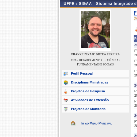
UFPB ›
SIGAA - Sistema Integrado 
F
D
P
2
P
FRANKLIN KAIC DUTRA PEREIRA
2
CCA - DEPARTAMENTO DE CIÊNCIAS
P
FUNDAMENTAIS E SOCIAIS
2
P
Perfil Pessoal
2
Disciplinas Ministradas
2
Projetos de Pesquisa
P
2
Atividades de Extensão
P
2
Projetos de Monitoria
2
P
Ir ao Menu Principal
2
2