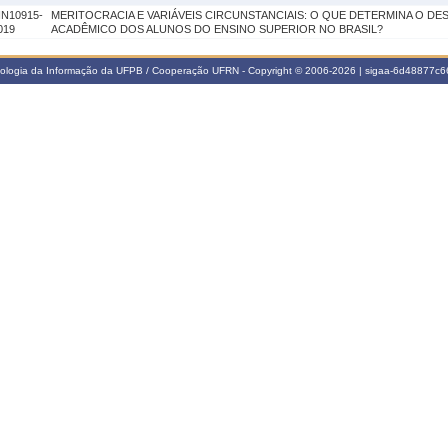
IN10915-
MERITOCRACIA E VARIÁVEIS CIRCUNSTANCIAIS: O QUE DETERMINA O D
019
ACADÊMICO DOS ALUNOS DO ENSINO SUPERIOR NO BRASIL?
nologia da Informação da UFPB / Cooperação UFRN - Copyright © 2006-2026 | sigaa-6d48877c66