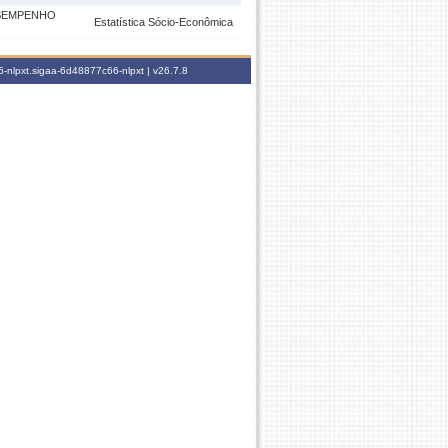
ESEMPENHO
Estatística Sócio-Econômica
-nlpxt.sigaa-6d48877c66-nlpxt |
v26.7.8