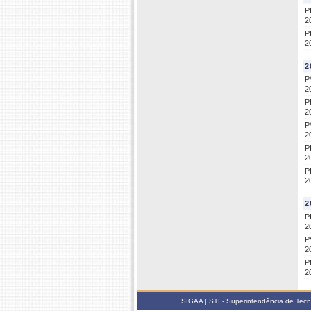
P
2
P
2
2
P
2
P
2
P
2
P
2
P
2
2
P
2
P
2
P
2
SIGAA | STI - Superintendência de Tec