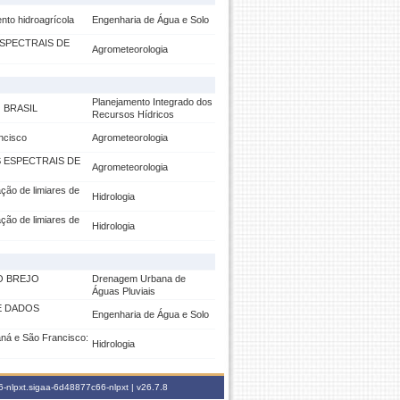
nto hidroagrícola
Engenharia de Água e Solo
ESPECTRAIS DE
Agrometeorologia
Planejamento Integrado dos
 BRASIL
Recursos Hídricos
ncisco
Agrometeorologia
 ESPECTRAIS DE
Agrometeorologia
ção de limiares de
Hidrologia
ção de limiares de
Hidrologia
O BREJO
Drenagem Urbana de
Águas Pluviais
E DADOS
Engenharia de Água e Solo
aná e São Francisco:
Hidrologia
-nlpxt.sigaa-6d48877c66-nlpxt |
v26.7.8