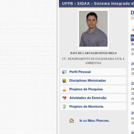
UFPB ›
SIGAA - Sistema Integrado 
D
D
P
2
P
DAVI DE CARVALHO DINIZ MELO
2
CT - DEPARTAMENTO DE ENGENHARIA CIVIL E
AMBIENTAL
2
P
Perfil Pessoal
2
Disciplinas Ministradas
2
Projetos de Pesquisa
P
2
Atividades de Extensão
P
2
Projetos de Monitoria
2
P
Ir ao Menu Principal
2
2