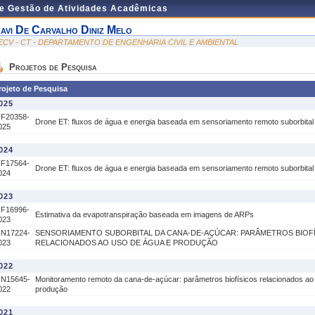
de Gestão de Atividades Acadêmicas
avi De Carvalho Diniz Melo
ECV - CT - DEPARTAMENTO DE ENGENHARIA CIVIL E AMBIENTAL
Projetos de Pesquisa
rojeto de Pesquisa
025
IF20358-
Drone ET: fluxos de água e energia baseada em sensoriamento remoto suborbital
025
024
IF17564-
Drone ET: fluxos de água e energia baseada em sensoriamento remoto suborbital
024
023
IF16996-
Estimativa da evapotranspiração baseada em imagens de ARPs
023
IN17224-
SENSORIAMENTO SUBORBITAL DA CANA-DE-AÇÚCAR: PARÂMETROS BIOF
023
RELACIONADOS AO USO DE ÁGUA E PRODUÇÃO
022
IN15645-
Monitoramento remoto da cana-de-açúcar: parâmetros biofísicos relacionados ao
022
produção
021