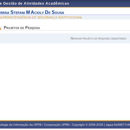
de Gestão de Atividades Acadêmicas
rena Stefani M Acioly De Sousa
 SUPERINTENDÊNCIA DE SEGURANÇA INSTITUCIONAL
Projetos de Pesquisa
Nenhum projeto de pesquisa cadastrado
nologia da Informação da UFPB / Cooperação UFRN - Copyright © 2006-2026 | sigaa-6d48877c66