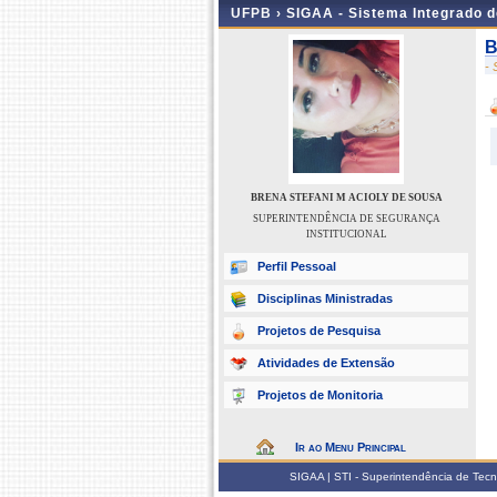
UFPB ›
SIGAA - Sistema Integrado 
B
-
BRENA STEFANI M ACIOLY DE SOUSA
SUPERINTENDÊNCIA DE SEGURANÇA
INSTITUCIONAL
Perfil Pessoal
Disciplinas Ministradas
Projetos de Pesquisa
Atividades de Extensão
Projetos de Monitoria
Ir ao Menu Principal
SIGAA | STI - Superintendência de Tec