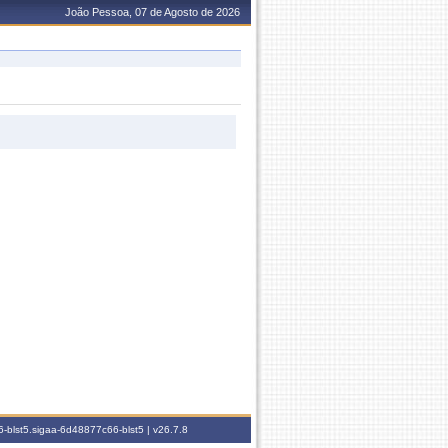
João Pessoa, 07 de Agosto de 2026
-blst5.sigaa-6d48877c66-blst5 |
v26.7.8