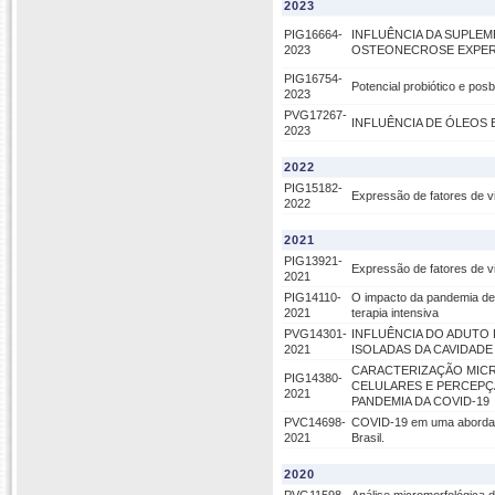
2023
PIG16664-
INFLUÊNCIA DA SUPLEME
2023
OSTEONECROSE EXPER
PIG16754-
Potencial probiótico e pos
2023
PVG17267-
INFLUÊNCIA DE ÓLEOS E
2023
2022
PIG15182-
Expressão de fatores de vi
2022
2021
PIG13921-
Expressão de fatores de vi
2021
PIG14110-
O impacto da pandemia de 
2021
terapia intensiva
PVG14301-
INFLUÊNCIA DO ADUTO 
2021
ISOLADAS DA CAVIDAD
CARACTERIZAÇÃO MICRO
PIG14380-
CELULARES E PERCEPÇ
2021
PANDEMIA DA COVID-19
PVC14698-
COVID-19 em uma abordagem
2021
Brasil.
2020