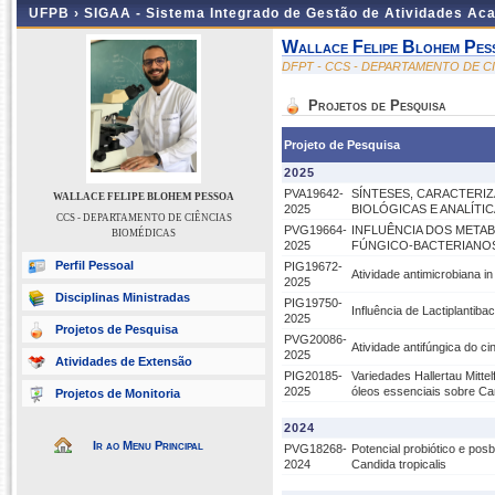
UFPB ›
SIGAA - Sistema Integrado de Gestão de Atividades Ac
Wallace Felipe Blohem Pes
DFPT - CCS - DEPARTAMENTO DE C
Projetos de Pesquisa
Projeto de Pesquisa
2025
PVA19642-
SÍNTESES, CARACTERIZ
WALLACE FELIPE BLOHEM PESSOA
2025
BIOLÓGICAS E ANALÍT
CCS - DEPARTAMENTO DE CIÊNCIAS
PVG19664-
INFLUÊNCIA DOS METABO
BIOMÉDICAS
2025
FÚNGICO-BACTERIANO
Perfil Pessoal
PIG19672-
Atividade antimicrobiana i
2025
Disciplinas Ministradas
PIG19750-
Influência de Lactiplantib
2025
Projetos de Pesquisa
PVG20086-
Atividade antifúngica do c
2025
Atividades de Extensão
PIG20185-
Variedades Hallertau Mitte
2025
óleos essenciais sobre Ca
Projetos de Monitoria
2024
Ir ao Menu Principal
PVG18268-
Potencial probiótico e pos
2024
Candida tropicalis