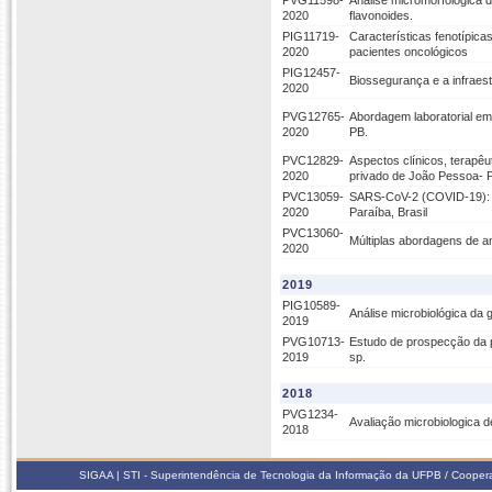
PVG11598-
Análise micromorfológica 
2020
flavonoides.
PIG11719-
Características fenotípica
2020
pacientes oncológicos
PIG12457-
Biossegurança e a infraest
2020
PVG12765-
Abordagem laboratorial e
2020
PB.
PVC12829-
Aspectos clínicos, terapê
2020
privado de João Pessoa- 
PVC13059-
SARS-CoV-2 (COVID-19): Um
2020
Paraíba, Brasil
PVC13060-
Múltiplas abordagens de a
2020
2019
PIG10589-
Análise microbiológica da
2019
PVG10713-
Estudo de prospecção da p
2019
sp.
2018
PVG1234-
Avaliação microbiologica d
2018
SIGAA | STI - Superintendência de Tecnologia da Informação da UFPB / Coope