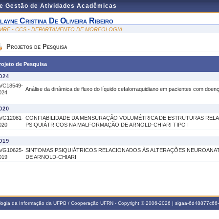
de Gestão de Atividades Acadêmicas
layne Cristina De Oliveira Ribeiro
MRF - CCS - DEPARTAMENTO DE MORFOLOGIA
Projetos de Pesquisa
rojeto de Pesquisa
024
VC18549-
Análise da dinâmica de fluxo do líquido cefalorraquidiano em pacientes com doenç
024
020
VG12081-
CONFIABILIDADE DA MENSURAÇÃO VOLUMÉTRICA DE ESTRUTURAS RELA
020
PSIQUIÁTRICOS NA MALFORMAÇÃO DE ARNOLD-CHIARI TIPO I
019
VG10625-
SINTOMAS PSIQUIÁTRICOS RELACIONADOS ÀS ALTERAÇÕES NEUROAN
019
DE ARNOLD-CHIARI
ologia da Informação da UFPB / Cooperação UFRN - Copyright © 2006-2026 | sigaa-6d48877c6