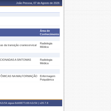
João Pessoa, 07 de Agosto de 2026
Área de
Conhecimento
Radiologia
as da transição craniocervical
Médica
CIONADAS A SINTOMAS
Radiologia
Médica
ATÔMICAS NA MALFORMAÇÃO
Enfermagem
Psiquiátrica
6-h2c54.sigaa-6d48877c66-h2c54 |
v26.7.8