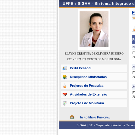
UFPB ›
SIGAA - Sistema Integrado 
E
D
P
2
P
ELAYNE CRISTINA DE OLIVEIRA RIBEIRO
2
CCS - DEPARTAMENTO DE MORFOLOGIA
2
Perfil Pessoal
P
Disciplinas Ministradas
2
Projetos de Pesquisa
2
P
Atividades de Extensão
2
Projetos de Monitoria
Ir ao Menu Principal
SIGAA | STI - Superintendência de Tecn