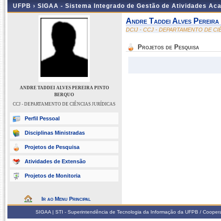
UFPB ›
SIGAA - Sistema Integrado de Gestão de Atividades Ac
Andre Taddei Alves Pereira
DCIJ - CCJ - DEPARTAMENTO DE CI
Projetos de Pesquisa
ANDRE TADDEI ALVES PEREIRA PINTO
BERQUO
CCJ - DEPARTAMENTO DE CIÊNCIAS JURÍDICAS
Perfil Pessoal
Disciplinas Ministradas
Projetos de Pesquisa
Atividades de Extensão
Projetos de Monitoria
Ir ao Menu Principal
SIGAA | STI - Superintendência de Tecnologia da Informação da UFPB / Coope