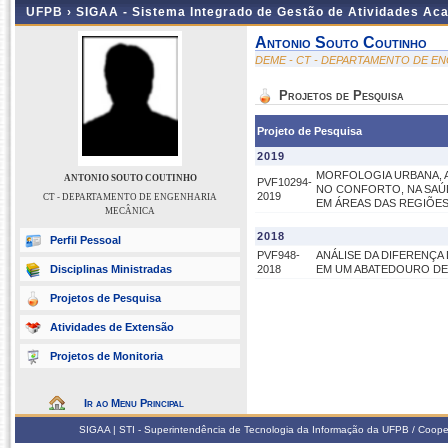
UFPB ›
SIGAA - Sistema Integrado de Gestão de Atividades Ac
Antonio Souto Coutinho
DEME - CT - DEPARTAMENTO DE E
Projetos de Pesquisa
Projeto de Pesquisa
2019
MORFOLOGIA URBANA, A
ANTONIO SOUTO COUTINHO
PVF10294-
NO CONFORTO, NA SAÚ
2019
CT - DEPARTAMENTO DE ENGENHARIA
EM ÁREAS DAS REGIÕES
MECÂNICA
2018
Perfil Pessoal
PVF948-
ANÁLISE DA DIFERENÇA
Disciplinas Ministradas
2018
EM UM ABATEDOURO D
Projetos de Pesquisa
Atividades de Extensão
Projetos de Monitoria
Ir ao Menu Principal
SIGAA | STI - Superintendência de Tecnologia da Informação da UFPB / Coope