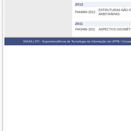
2012
ESTRUTURAS NÃO-R
PIA4984-2012
ARBITRÁRIAS
2011
PIA3486-2011
ASPECTOS GEOMÉTR
SIGAA | STI - Superintendência de Tecnologia da Informação da UFPB / Coope