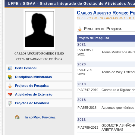
UFPB ›
SIGAA - Sistema Integrado de Gestão de Atividades Ac
Carlos Augusto Romero Fi
DFIS - CCEN - DEPARTAMENTO DE F
Projetos de Pesquisa
Projeto de Pesquisa
2021
PVA13859-
Teoria Modificada da 
CARLOS AUGUSTO ROMERO FILHO
2021
CCEN - DEPARTAMENTO DE FÍSICA
2020
Perfil Pessoal
PVA11709-
Teoria de Weyl Extend
2020
Disciplinas Ministradas
2019
Projetos de Pesquisa
PIA9747-2019
Curvatura e Rigidez d
Atividades de Extensão
2018
Projetos de Monitoria
PIA655-2018
Aspectos geométricos 
Ir ao Menu Principal
2013
GEOMETRIAS NÃO-R
PIA5789-2013
ARBITRÁRIAS