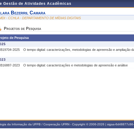
de Gestão de Atividades Acadêmicas
lara Bezerril Camara
MDI - CCHLA - DEPARTAMENTO DE MÍDIAS DIGITAIS
Projetos de Pesquisa
rojeto de Pesquisa
025
IB19704-2025
O tempo digital: caracterizações, metodologias de apreensão e ampliação d
023
IB16887-2023
O tempo digital: caracterizações e metodologias de apreensão e análise
ologia da Informação da UFPB / Cooperação UFRN - Copyright © 2006-2026 | sigaa-6d48877c6