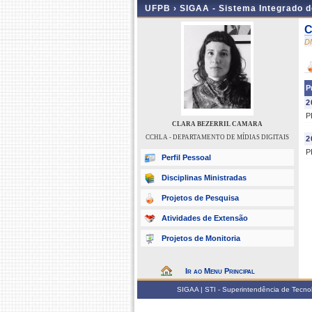
UFPB ›
SIGAA - Sistema Integrado 
C
D
P
2
P
CLARA BEZERRIL CAMARA
CCHLA - DEPARTAMENTO DE MÍDIAS DIGITAIS
2
P
Perfil Pessoal
Disciplinas Ministradas
Projetos de Pesquisa
Atividades de Extensão
Projetos de Monitoria
Ir ao Menu Principal
SIGAA | STI - Superintendência de Tecn