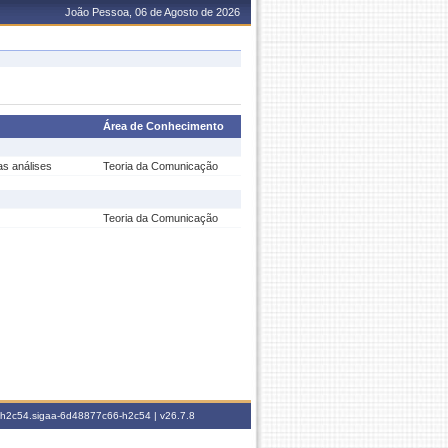
João Pessoa, 06 de Agosto de 2026
Área de Conhecimento
as análises
Teoria da Comunicação
Teoria da Comunicação
6-h2c54.sigaa-6d48877c66-h2c54 |
v26.7.8