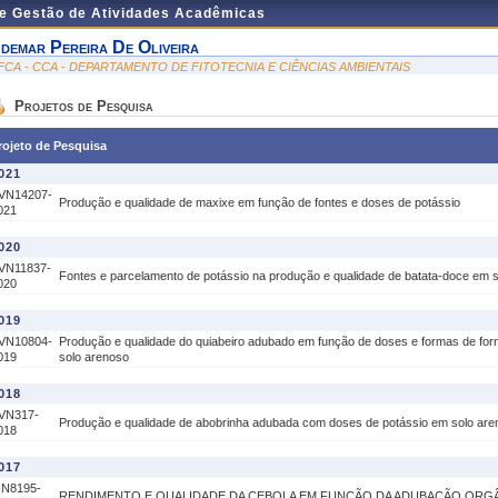
de Gestão de Atividades Acadêmicas
demar Pereira De Oliveira
FCA - CCA - DEPARTAMENTO DE FITOTECNIA E CIÊNCIAS AMBIENTAIS
Projetos de Pesquisa
rojeto de Pesquisa
021
VN14207-
Produção e qualidade de maxixe em função de fontes e doses de potássio
021
020
VN11837-
Fontes e parcelamento de potássio na produção e qualidade de batata-doce em 
020
019
VN10804-
Produção e qualidade do quiabeiro adubado em função de doses e formas de for
019
solo arenoso
018
VN317-
Produção e qualidade de abobrinha adubada com doses de potássio em solo are
018
017
IN8195-
RENDIMENTO E QUALIDADE DA CEBOLA EM FUNÇÃO DA ADUBAÇÃO ORG