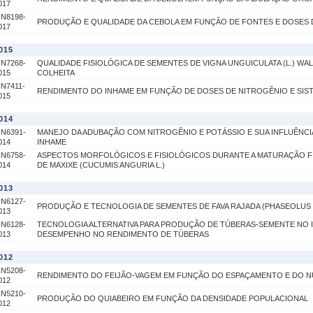
017
IN8198-
PRODUÇÃO E QUALIDADE DA CEBOLA EM FUNÇÃO DE FONTES E DOSES 
017
015
IN7268-
QUALIDADE FISIOLÓGICA DE SEMENTES DE VIGNA UNGUICULATA (L.) WAL
015
COLHEITA
IN7411-
RENDIMENTO DO INHAME EM FUNÇÃO DE DOSES DE NITROGÊNIO E SI
015
014
IN6391-
MANEJO DA ADUBAÇÃO COM NITROGÊNIO E POTÁSSIO E SUA INFLUÊNC
014
INHAME
IN6758-
ASPECTOS MORFOLÓGICOS E FISIOLÓGICOS DURANTE A MATURAÇÃO F
014
DE MAXIXE (CUCUMIS ANGURIA L.)
013
IN6127-
PRODUÇÃO E TECNOLOGIA DE SEMENTES DE FAVA RAJADA (PHASEOLUS 
013
IN6128-
TECNOLOGIA ALTERNATIVA PARA PRODUÇÃO DE TÚBERAS-SEMENTE NO 
013
DESEMPENHO NO RENDIMENTO DE TÚBERAS
012
IN5208-
RENDIMENTO DO FEIJÃO-VAGEM EM FUNÇÃO DO ESPAÇAMENTO E DO N
012
IN5210-
PRODUÇÃO DO QUIABEIRO EM FUNÇÃO DA DENSIDADE POPULACIONAL
012