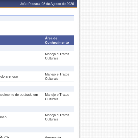
João Pessoa, 08 de Agosto de 2026
Área de
Conhecimento
Manejo e Tratos
Culturais
Manejo e Tratos
solo arenoso
Culturais
necimento de potássio em
Manejo e Tratos
Culturais
Manejo e Tratos
noso
Culturais
ÂNICA
Agronomia