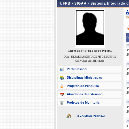
UFPB ›
SIGAA - Sistema Integrado 
A
D
P
2
P
ADEMAR PEREIRA DE OLIVEIRA
2
CCA - DEPARTAMENTO DE FITOTECNIA E
CIÊNCIAS AMBIENTAIS
2
Perfil Pessoal
P
2
Disciplinas Ministradas
2
Projetos de Pesquisa
P
2
Atividades de Extensão
2
Projetos de Monitoria
P
2
Ir ao Menu Principal
2
P