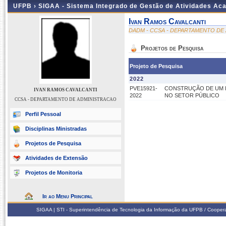
UFPB ›
SIGAA - Sistema Integrado de Gestão de Atividades Ac
Ivan Ramos Cavalcanti
DADM - CCSA - DEPARTAMENTO DE
Projetos de Pesquisa
Projeto de Pesquisa
2022
PVE15921-
CONSTRUÇÃO DE UM I
IVAN RAMOS CAVALCANTI
2022
NO SETOR PÚBLICO
CCSA - DEPARTAMENTO DE ADMINISTRACAO
Perfil Pessoal
Disciplinas Ministradas
Projetos de Pesquisa
Atividades de Extensão
Projetos de Monitoria
Ir ao Menu Principal
SIGAA | STI - Superintendência de Tecnologia da Informação da UFPB / Coope