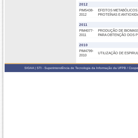
2012
PIM5438-
EFEITOS METABÓLICOS
2012
PROTEÍNAS E ANTIOXID
2011
PIM4077-
PRODUÇÃO DE BIOMASS
2011
PARA OBTENÇÃO DOS P
2010
PIM4799-
UTILIZAÇÃO DE ESPIRU
2010
SIGAA | STI - Superintendência de Tecnologia da Informação da UFPB / Coope