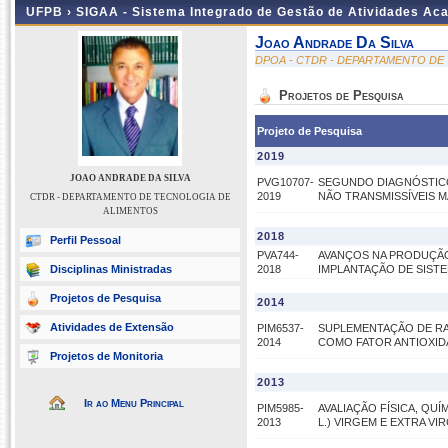
UFPB ›
SIGAA - Sistema Integrado de Gestão de Atividades Ac
Joao Andrade Da Silva
DPOA - CTDR - DEPARTAMENTO DE
Projetos de Pesquisa
Projeto de Pesquisa
2019
JOAO ANDRADE DA SILVA
PVG10707-
SEGUNDO DIAGNÓSTICO
2019
NÃO TRANSMISSÍVEIS M
CTDR - DEPARTAMENTO DE TECNOLOGIA DE
ALIMENTOS
2018
Perfil Pessoal
PVA744-
AVANÇOS NA PRODUÇÃO 
Disciplinas Ministradas
2018
IMPLANTAÇÃO DE SIST
Projetos de Pesquisa
2014
Atividades de Extensão
PIM6537-
SUPLEMENTAÇÃO DE RAT
2014
COMO FATOR ANTIOXID
Projetos de Monitoria
2013
Ir ao Menu Principal
PIM5985-
AVALIAÇÃO FÍSICA, QU
2013
L.) VIRGEM E EXTRA V