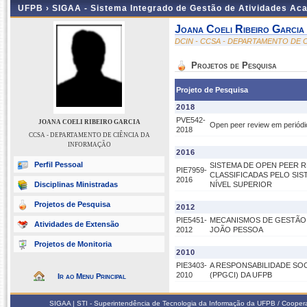
UFPB ›
SIGAA - Sistema Integrado de Gestão de Atividades Ac
Joana Coeli Ribeiro Garcia
DCIN - CCSA - DEPARTAMENTO DE 
Projetos de Pesquisa
Projeto de Pesquisa
2018
PVE542-
JOANA COELI RIBEIRO GARCIA
Open peer review em periódic
2018
CCSA - DEPARTAMENTO DE CIÊNCIA DA
INFORMAÇÃO
2016
Perfil Pessoal
SISTEMA DE OPEN PEER R
PIE7959-
CLASSIFICADAS PELO SI
2016
Disciplinas Ministradas
NÍVEL SUPERIOR
Projetos de Pesquisa
2012
PIE5451-
MECANISMOS DE GESTÃO E
Atividades de Extensão
2012
JOÃO PESSOA
Projetos de Monitoria
2010
PIE3403-
A RESPONSABILIDADE SO
2010
(PPGCI) DA UFPB
Ir ao Menu Principal
SIGAA | STI - Superintendência de Tecnologia da Informação da UFPB / Coope