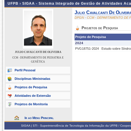
UFPB ›
SIGAA - Sistema Integrado de Gestão de Atividades Ac
Julio Cavalcanti De Oliveir
DPGN - CCM - DEPARTAMENTO DE P
Projetos de Pesquisa
Projeto de Pesquisa
2024
PVG18751-2024
Estudo sobre Síndro
JULIO CAVALCANTI DE OLIVEIRA
CCM - DEPARTAMENTO DE PEDIATRIA E
GENÉTICA
Perfil Pessoal
Disciplinas Ministradas
Projetos de Pesquisa
Atividades de Extensão
Projetos de Monitoria
Ir ao Menu Principal
SIGAA | STI - Superintendência de Tecnologia da Informação da UFPB / Coope