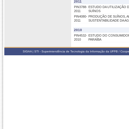
2011
PIN3788-
ESTUDO DA UTILIZAÇÃO D
2011
SUÍNOS
PIN4080-
PRODUÇÃO DE SUÍNOS, A
2011
SUSTENTABILIDADE DA A
2010
PIN4532-
ESTUDO DO CONSUMIDOR
2010
PARAÍBA
SIGAA | STI - Superintendência de Tecnologia da Informação da UFPB / Coope