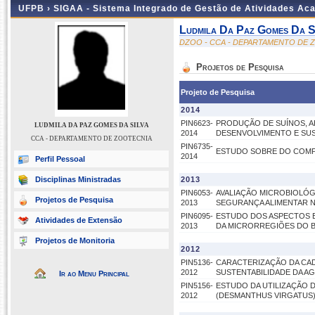
UFPB ›
SIGAA - Sistema Integrado de Gestão de Atividades Ac
Ludmila Da Paz Gomes Da S
DZOO - CCA - DEPARTAMENTO DE 
Projetos de Pesquisa
Projeto de Pesquisa
2014
PIN6623-
PRODUÇÃO DE SUÍNOS, A
LUDMILA DA PAZ GOMES DA SILVA
2014
DESENVOLVIMENTO E SUST
CCA - DEPARTAMENTO DE ZOOTECNIA
PIN6735-
ESTUDO SOBRE DO COMP
2014
Perfil Pessoal
Disciplinas Ministradas
2013
PIN6053-
AVALIAÇÃO MICROBIOLÓG
Projetos de Pesquisa
2013
SEGURANÇA ALIMENTAR N
PIN6095-
ESTUDO DOS ASPECTOS E
Atividades de Extensão
2013
DA MICRORREGIÕES DO B
Projetos de Monitoria
2012
PIN5136-
CARACTERIZAÇÃO DA CAD
2012
SUSTENTABILIDADE DA A
Ir ao Menu Principal
PIN5156-
ESTUDO DA UTILIZAÇÃO D
2012
(DESMANTHUS VIRGATUS)