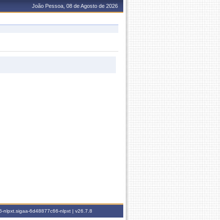
João Pessoa, 08 de Agosto de 2026
-nlpxt.sigaa-6d48877c66-nlpxt |
v26.7.8