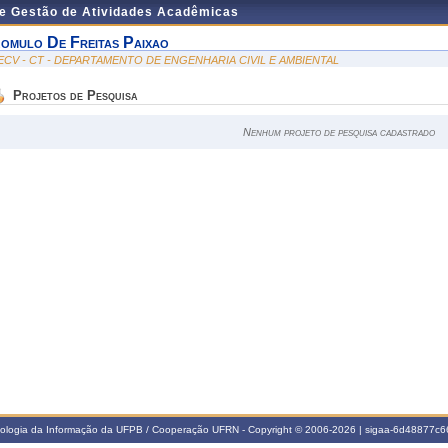
de Gestão de Atividades Acadêmicas
omulo De Freitas Paixao
ECV - CT - DEPARTAMENTO DE ENGENHARIA CIVIL E AMBIENTAL
Projetos de Pesquisa
Nenhum projeto de pesquisa cadastrado
nologia da Informação da UFPB / Cooperação UFRN - Copyright © 2006-2026 | sigaa-6d48877c66