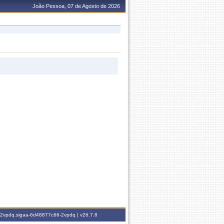
João Pessoa, 07 de Agosto de 2026
6-2vpdq.sigaa-6d48877c66-2vpdq |
v26.7.8