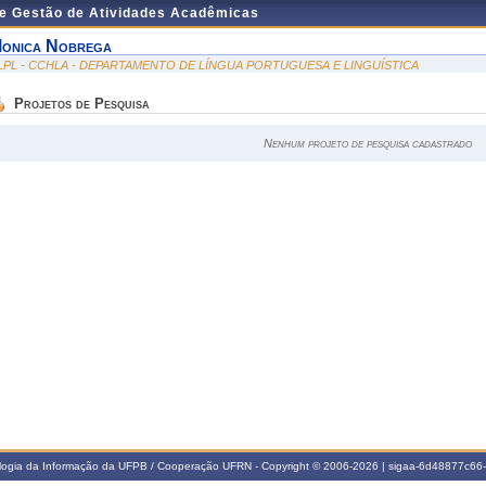
de Gestão de Atividades Acadêmicas
onica Nobrega
LPL - CCHLA - DEPARTAMENTO DE LÍNGUA PORTUGUESA E LINGUÍSTICA
Projetos de Pesquisa
Nenhum projeto de pesquisa cadastrado
ologia da Informação da UFPB / Cooperação UFRN - Copyright © 2006-2026 | sigaa-6d48877c6