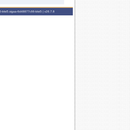
-blst5.sigaa-6d48877c66-blst5 |
v26.7.8