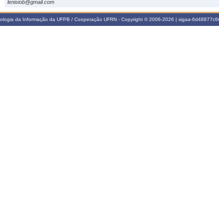
lenisiob@gmail.com
nologia da Informação da UFPB / Cooperação UFRN - Copyright © 2006-2026 | sigaa-6d48877c66