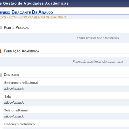
de Gestão de Atividades Acadêmicas
enisio Bragante De Araujo
CRG - CCM - DEPARTAMENTO DE CIRURGIA
Perfil Pessoal
Perfil pessoal não cadastrado
Formação Acadêmica
Formação acadêmica não cadastrada
Contatos
Endereço profissional
não informado
Sala
não informado
Telefone/Ramal
não informado
Endereço eletrônico