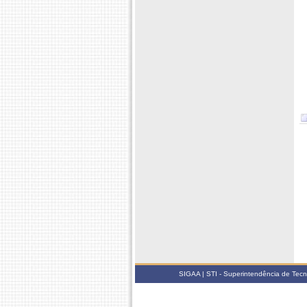
SIGAA | STI - Superintendência de Tec