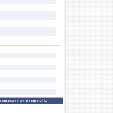
-blst5.sigaa-6d48877c66-blst5 |
v26.7.8