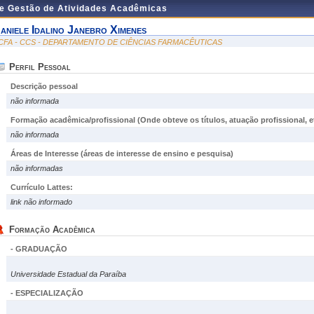
de Gestão de Atividades Acadêmicas
aniele Idalino Janebro Ximenes
CFA - CCS - DEPARTAMENTO DE CIÊNCIAS FARMACÊUTICAS
Perfil Pessoal
Descrição pessoal
não informada
Formação acadêmica/profissional (Onde obteve os títulos, atuação profissional, et
não informada
Áreas de Interesse
(áreas de interesse de ensino e pesquisa)
não informadas
Currículo Lattes:
link não informado
Formação Acadêmica
- GRADUAÇÃO
Universidade Estadual da Paraíba
- ESPECIALIZAÇÃO