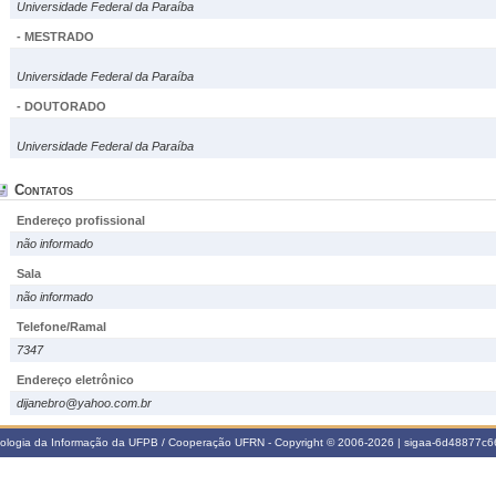
Universidade Federal da Paraíba
- MESTRADO
Universidade Federal da Paraíba
- DOUTORADO
Universidade Federal da Paraíba
Contatos
Endereço profissional
não informado
Sala
não informado
Telefone/Ramal
7347
Endereço eletrônico
dijanebro@yahoo.com.br
nologia da Informação da UFPB / Cooperação UFRN - Copyright © 2006-2026 | sigaa-6d48877c66