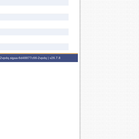
6-2vpdq.sigaa-6d48877c66-2vpdq |
v26.7.8