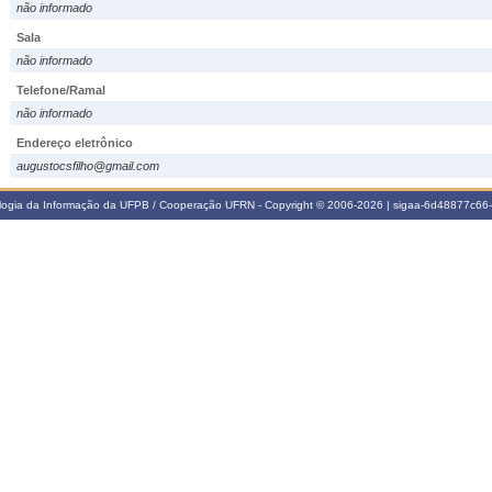
não informado
Sala
não informado
Telefone/Ramal
não informado
Endereço eletrônico
augustocsfilho@gmail.com
ologia da Informação da UFPB / Cooperação UFRN - Copyright © 2006-2026 | sigaa-6d48877c6