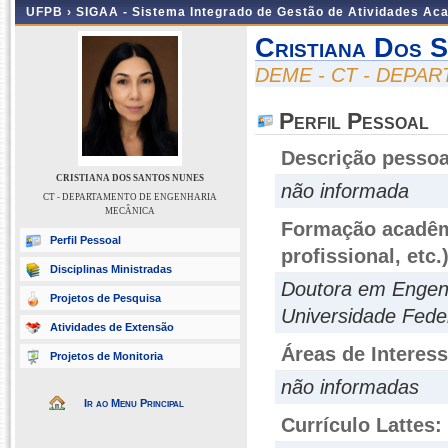
UFPB ›
SIGAA - Sistema Integrado de Gestão de Atividades Ac
Cristiana Dos 
DEME - CT - DEPA
Perfil Pessoal
Descrição pessoa
CRISTIANA DOS SANTOS NUNES
não informada
CT - DEPARTAMENTO DE ENGENHARIA
MECÂNICA
Formação acadêmi
Perfil Pessoal
profissional, etc.
Disciplinas Ministradas
Doutora em Engenh
Projetos de Pesquisa
Universidade Fede
Atividades de Extensão
Áreas de Interes
Projetos de Monitoria
não informadas
Ir ao Menu Principal
Currículo Lattes: