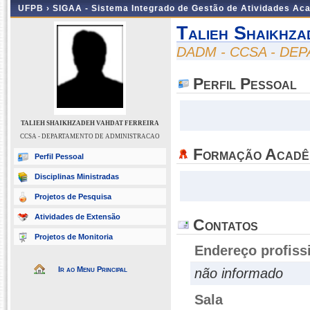
UFPB ›
SIGAA - Sistema Integrado de Gestão de Atividades Ac
Talieh Shaikhza
DADM - CCSA - DE
Perfil Pessoal
TALIEH SHAIKHZADEH VAHDAT FERREIRA
CCSA - DEPARTAMENTO DE ADMINISTRACAO
Formação Acadê
Perfil Pessoal
Disciplinas Ministradas
Projetos de Pesquisa
Atividades de Extensão
Contatos
Projetos de Monitoria
Endereço profiss
Ir ao Menu Principal
não informado
Sala