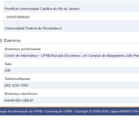
Pontifícia Universidade Católica do Rio de Janeiro
- DOUTORADO
Universidade Federal de Pernambuco
Contatos
Endereço profissional
Centro de Informática – UFPB Rua dos Escoteiros, s/n Campus de Mangabeira João Pe
Sala
108
Telefone/Ramal
(83) 3216-7093
Endereço eletrônico
leandro@ci.ufpb.br
ologia da Informação da UFPB / Cooperação UFRN - Copyright © 2006-2026 | sigaa-6d48877c6