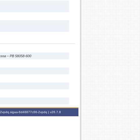
ssoa – PB 58058-600
6-2vpdq.sigaa-6d48877c66-2vpdq |
v26.7.8