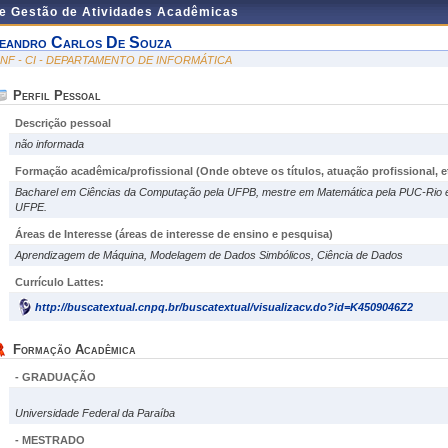
de Gestão de Atividades Acadêmicas
eandro Carlos De Souza
INF - CI - DEPARTAMENTO DE INFORMÁTICA
Perfil Pessoal
Descrição pessoal
não informada
Formação acadêmica/profissional (Onde obteve os títulos, atuação profissional, et
Bacharel em Ciências da Computação pela UFPB, mestre em Matemática pela PUC-Rio e
UFPE.
Áreas de Interesse
(áreas de interesse de ensino e pesquisa)
Aprendizagem de Máquina, Modelagem de Dados Simbólicos, Ciência de Dados
Currículo Lattes:
http://buscatextual.cnpq.br/buscatextual/visualizacv.do?id=K4509046Z2
Formação Acadêmica
- GRADUAÇÃO
Universidade Federal da Paraíba
- MESTRADO