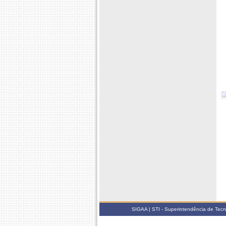
SIGAA | STI - Superintendência de Tec