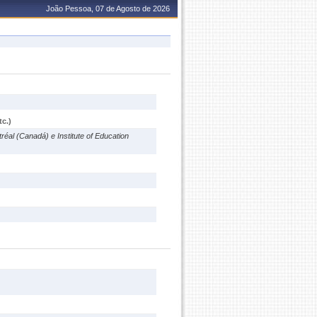
João Pessoa, 07 de Agosto de 2026
c.)
al (Canadá) e Institute of Education