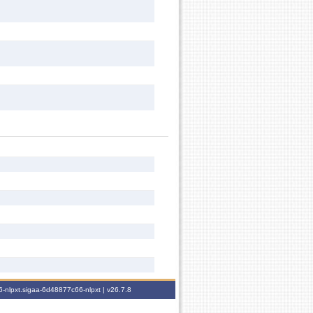
-nlpxt.sigaa-6d48877c66-nlpxt |
v26.7.8