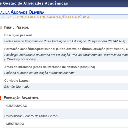
de Gestão de Atividades Acadêmicas
alila Andrade Oliveira
HPE - CE - DEPARTAMENTO DE HABILITAÇÃO PEDAGÓGICA
Perfil Pessoal
Descrição pessoal
Professora do Programa de Pós-Graduação em Educação. Pesquisadora PQ1A/CNPq
Formação acadêmica/profissional (Onde obteve os títulos, atuação profissional, et
Socióloga, mestrado e doutorado em Educação. Pós-doutoramento na Université de Montré
(UNiversity of London).
Áreas de Interesse
(áreas de interesse de ensino e pesquisa)
Políticas públicas em educação e trabalho docente.
Currículo Lattes:
link não informado
Formação Acadêmica
- GRADUAÇÃO
Universidade Federal de Minas Gerais
- MESTRADO