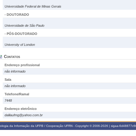
Universidade Federal de Minas Gerais
- DOUTORADO
Universidade de São Paulo
- PÓS-DOUTORADO
University of London
Contatos
Endereço profissional
não informado
Sala
não informado
Telefone/Ramal
7448
Endereço eletrônico
dalilaufmg@yahoo.com.br
nologia da Informação da UFPB / Cooperação UFRN - Copyright © 2006-2026 | sigaa-6d48877c66