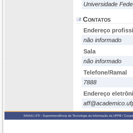
Universidade Fede
Contatos
Endereço profiss
não informado
Sala
não informado
Telefone/Ramal
7888
Endereço eletrôn
aff@academico.uf
SIGAA | STI - Superintendência de Tecnologia da Informação da UFPB / Coope