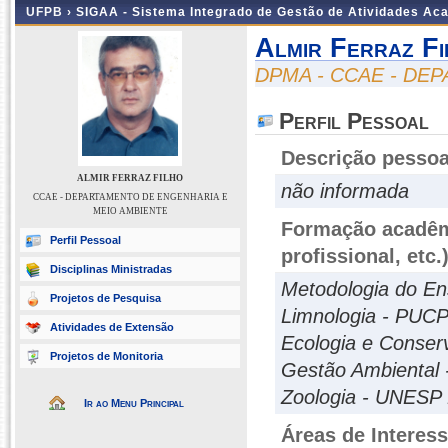
UFPB ›
SIGAA - Sistema Integrado de Gestão de Atividades Ac
Almir Ferraz Fi
DPMA - CCAE - DE
Perfil Pessoal
Descrição pessoa
ALMIR FERRAZ FILHO
não informada
CCAE - DEPARTAMENTO DE ENGENHARIA E
MEIO AMBIENTE
Formação acadêmi
Perfil Pessoal
profissional, etc.
Disciplinas Ministradas
Metodologia do En
Projetos de Pesquisa
Limnologia - PUCP
Atividades de Extensão
Ecologia e Conser
Projetos de Monitoria
Gestão Ambiental 
Zoologia - UNESP 
Ir ao Menu Principal
Áreas de Interes