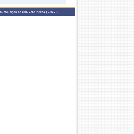
6-h2c54.sigaa-6d48877c66-h2c54 |
v26.7.8