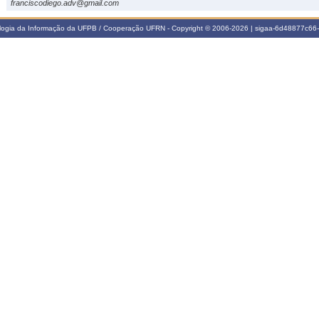
franciscodiego.adv@gmail.com
ologia da Informação da UFPB / Cooperação UFRN - Copyright © 2006-2026 | sigaa-6d48877c6