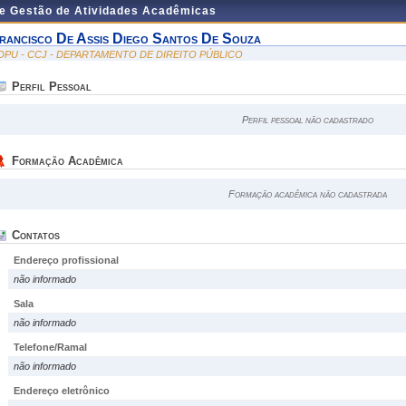
de Gestão de Atividades Acadêmicas
rancisco De Assis Diego Santos De Souza
DPU - CCJ - DEPARTAMENTO DE DIREITO PÚBLICO
Perfil Pessoal
Perfil pessoal não cadastrado
Formação Acadêmica
Formação acadêmica não cadastrada
Contatos
Endereço profissional
não informado
Sala
não informado
Telefone/Ramal
não informado
Endereço eletrônico