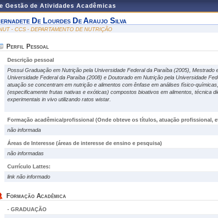
de Gestão de Atividades Acadêmicas
ernadete De Lourdes De Araujo Silva
NUT - CCS - DEPARTAMENTO DE NUTRIÇÃO
Perfil Pessoal
Descrição pessoal
Possui Graduação em Nutrição pela Universidade Federal da Paraíba (2005), Mestrado e
Universidade Federal da Paraíba (2008) e Doutorado em Nutrição pela Universidade Fe
atuação se concentram em nutrição e alimentos com ênfase em análises físico-químicas, 
(especificamente frutas nativas e exóticas) compostos bioativos em alimentos, técnica d
experimentais in vivo utilizando ratos wistar.
Formação acadêmica/profissional (Onde obteve os títulos, atuação profissional, et
não informada
Áreas de Interesse
(áreas de interesse de ensino e pesquisa)
não informadas
Currículo Lattes:
link não informado
Formação Acadêmica
- GRADUAÇÃO