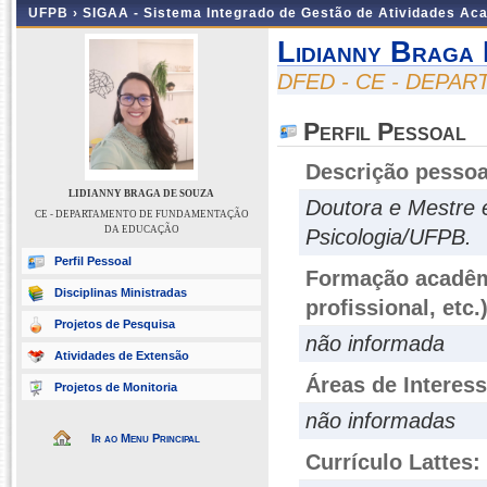
UFPB ›
SIGAA - Sistema Integrado de Gestão de Atividades Ac
Lidianny Braga
DFED - CE - DEP
Perfil Pessoal
Descrição pessoa
LIDIANNY BRAGA DE SOUZA
Doutora e Mestre 
CE - DEPARTAMENTO DE FUNDAMENTAÇÃO
DA EDUCAÇÃO
Psicologia/UFPB.
Perfil Pessoal
Formação acadêmi
Disciplinas Ministradas
profissional, etc.
Projetos de Pesquisa
não informada
Atividades de Extensão
Áreas de Interes
Projetos de Monitoria
não informadas
Ir ao Menu Principal
Currículo Lattes: