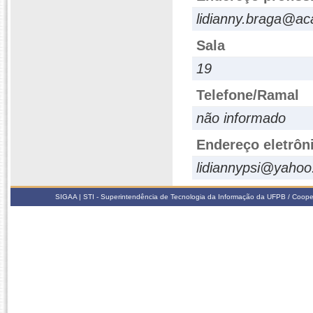
lidianny.braga@ac
Sala
19
Telefone/Ramal
não informado
Endereço eletrôn
lidiannypsi@yahoo
SIGAA | STI - Superintendência de Tecnologia da Informação da UFPB / Coope