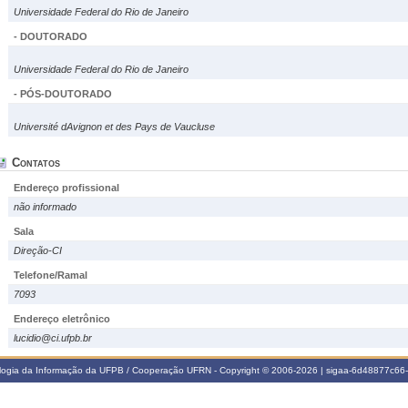
Universidade Federal do Rio de Janeiro
- DOUTORADO
Universidade Federal do Rio de Janeiro
- PÓS-DOUTORADO
Université dAvignon et des Pays de Vaucluse
Contatos
Endereço profissional
não informado
Sala
Direção-CI
Telefone/Ramal
7093
Endereço eletrônico
lucidio@ci.ufpb.br
ologia da Informação da UFPB / Cooperação UFRN - Copyright © 2006-2026 | sigaa-6d48877c6