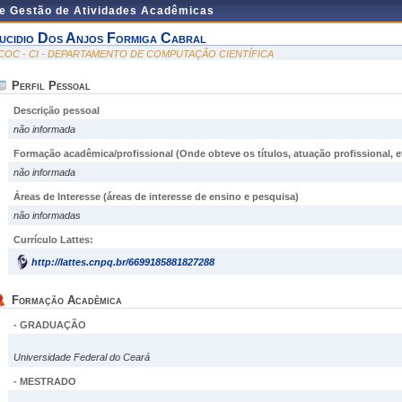
de Gestão de Atividades Acadêmicas
ucidio Dos Anjos Formiga Cabral
COC - CI - DEPARTAMENTO DE COMPUTAÇÃO CIENTÍFICA
Perfil Pessoal
Descrição pessoal
não informada
Formação acadêmica/profissional (Onde obteve os títulos, atuação profissional, et
não informada
Áreas de Interesse
(áreas de interesse de ensino e pesquisa)
não informadas
Currículo Lattes:
http://lattes.cnpq.br/6699185881827288
Formação Acadêmica
- GRADUAÇÃO
Universidade Federal do Ceará
- MESTRADO