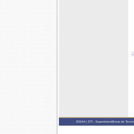
SIGAA | STI - Superintendência de Tecn