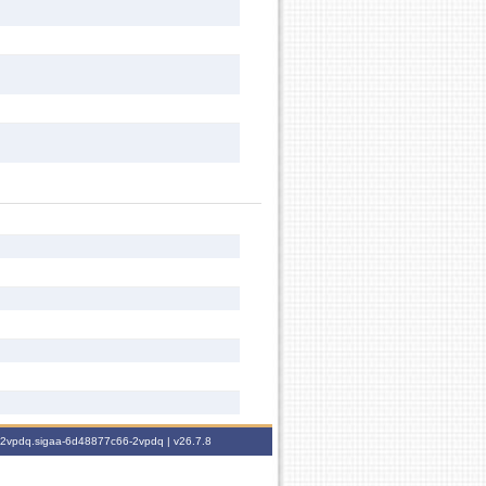
6-2vpdq.sigaa-6d48877c66-2vpdq |
v26.7.8