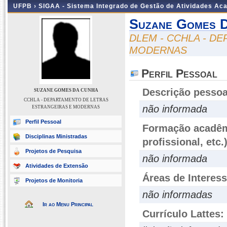
UFPB ›
SIGAA - Sistema Integrado de Gestão de Atividades Ac
Suzane Gomes 
DLEM - CCHLA - D
MODERNAS
Perfil Pessoal
Descrição pessoa
SUZANE GOMES DA CUNHA
CCHLA - DEPARTAMENTO DE LETRAS
não informada
ESTRANGEIRAS E MODERNAS
Perfil Pessoal
Formação acadêmi
Disciplinas Ministradas
profissional, etc.
Projetos de Pesquisa
não informada
Atividades de Extensão
Áreas de Interes
Projetos de Monitoria
não informadas
Ir ao Menu Principal
Currículo Lattes: