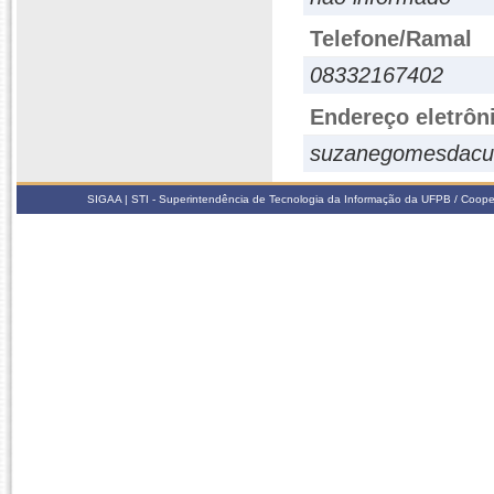
Telefone/Ramal
08332167402
Endereço eletrôn
suzanegomesdacu
SIGAA | STI - Superintendência de Tecnologia da Informação da UFPB / Coope