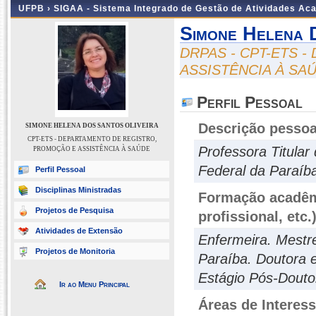
UFPB ›
SIGAA - Sistema Integrado de Gestão de Atividades Ac
Simone Helena 
DRPAS - CPT-ETS 
ASSISTÊNCIA À SA
Perfil Pessoal
Descrição pessoa
SIMONE HELENA DOS SANTOS OLIVEIRA
CPT-ETS - DEPARTAMENTO DE REGISTRO,
Professora Titular
PROMOÇÃO E ASSISTÊNCIA À SAÚDE
Federal da Paraíb
Perfil Pessoal
Disciplinas Ministradas
Formação acadêmi
Projetos de Pesquisa
profissional, etc.
Atividades de Extensão
Enfermeira. Mestr
Projetos de Monitoria
Paraíba. Doutora 
Estágio Pós-Douto
Ir ao Menu Principal
Áreas de Interes