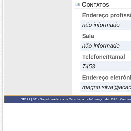
Contatos
Endereço profiss
não informado
Sala
não informado
Telefone/Ramal
7453
Endereço eletrôn
magno.silva@acad
SIGAA | STI - Superintendência de Tecnologia da Informação da UFPB / Coope