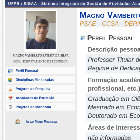
UFPB ›
SIGAA - Sistema Integrado de Gestão de Atividades Ac
Magno Vamberto
PSAE - CCSA - DE
Perfil Pessoal
Descrição pessoa
MAGNO VAMBERTO BATISTA DA SILVA
Professor Titula
CCSA - DEPARTAMENTO DE ECONOMIA
Regime de Dedicaç
Perfil Pessoal
Formação acadêmi
Disciplinas Ministradas
profissional, etc.
Projetos de Pesquisa
Graduação em Ciê
Atividades de Extensão
Mestrado em Eco
Projetos de Monitoria
Doutorado em Ec
Ir ao Menu Principal
Áreas de Interes
não informadas