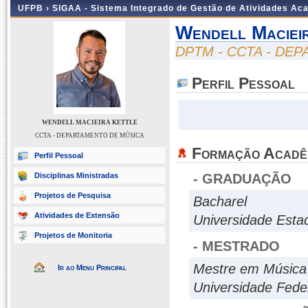
UFPB ›
SIGAA - Sistema Integrado de Gestão de Atividades Ac
Wendell Maciei
DPTM - CCTA - DE
Perfil Pessoal
WENDELL MACIEIRA KETTLE
CCTA - DEPARTAMENTO DE MÚSICA
Formação Acadê
Perfil Pessoal
Disciplinas Ministradas
- GRADUAÇÃO
Projetos de Pesquisa
Bacharel
Atividades de Extensão
Universidade Estadu
Projetos de Monitoria
- MESTRADO
Mestre em Música
Ir ao Menu Principal
Universidade Feder