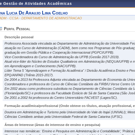
de Gestão de Atividades Acadêmicas
na Lucia De Araujo Lima Coelho
ADM - CCSA - DEPARTAMENTO DE ADMINISTRACAO
Perfil Pessoal
Descrição pessoal
Professora Associada vinculada ao Departamento de Administração da Universidade Fe
atuação no Curso de Administração (CADM), bem como nos Programas de Pós-gradua
graduação em Gestão Pública e Cooperação Internacional (PGPCI/UFPB).
Vice-Coordenadora do Curso de Administração da UFPB (Gestão 2017-2019).
Atual vice-líder do Núcleo de Estudos Qualitativos em Administração (NEQUA/UFPB) e
em Aprendizagem e Conhecimento (NAC/UFPB).
Líder Tema 5 "Aprendizagem e Formação Acadêmica" / Divisão Acadêmica Ensino e Pesq
EPQ/ANPAD (Triênio 2015-2017).
De 2004 a 2013 foi Professora Adjunta vinculada ao Departamento de Economia da Univ
Coordenadora e professora do Curso de Ciências Contábeis da FIRB/U:Verse Centro Uni
Em 2002 atuou como professora substituta no Departamento de Ciências Contábeis da U
(Florianópolis/SC) e professora da Faculdade Estácio de Sá de Santa Catarina (São Jos
De 2001 a 2002 foi professora do Centro Universitário FACVEST (Lages/SC).
Formação acadêmica/profissional (Onde obteve os títulos, atuação profissional, et
Doutora em Administração e Turismo pela Universidade do Vale do Itajaí (UNIVALI); Mes
Ciências Contábeis ambas pela Universidade Federal de Santa Catarina (UFSC).
Áreas de Interesse
(áreas de interesse de ensino e pesquisa)
Interesse nas temáticas: 'Ensino e Pesquisa em Administração e Contabilidade'; 'Prática D