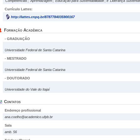
'Competências'; 'Aprendizagem'; 'Educação para Sustentabilidade'; e 'Liderança Sustentáv
Currículo Lattes:
http://lattes.cnpq.br/8787784035900167
Formação Acadêmica
- GRADUAÇÃO
Universidade Federal de Santa Catarina
- MESTRADO
Universidade Federal de Santa Catarina
- DOUTORADO
Universidade do Vale do Itajaí
Contatos
Endereço profissional
ana.coelho@academico.ufpb.br
Sala
amb. 56