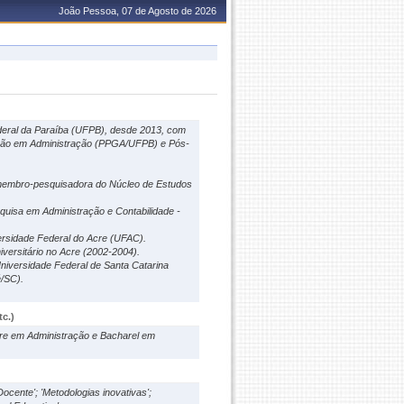
João Pessoa, 07 de Agosto de 2026
deral da Paraíba (UFPB), desde 2013, com
ção em Administração (PPGA/UFPB) e Pós-
 membro-pesquisadora do Núcleo de Estudos
uisa em Administração e Contabilidade -
ersidade Federal do Acre (UFAC).
versitário no Acre (2002-2004).
niversidade Federal de Santa Catarina
é/SC).
c.)
tre em Administração e Bacharel em
ocente'; 'Metodologias inovativas';