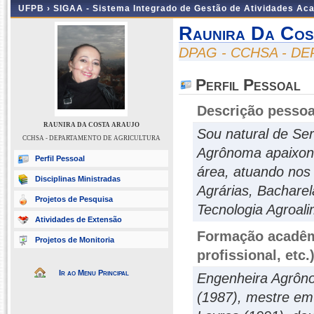
UFPB ›
SIGAA - Sistema Integrado de Gestão de Atividades Ac
Raunira Da Cos
DPAG - CCHSA - D
Perfil Pessoal
Descrição pessoa
RAUNIRA DA COSTA ARAUJO
Sou natural de Ser
CCHSA - DEPARTAMENTO DE AGRICULTURA
Agrônoma apaixonad
Perfil Pessoal
área, atuando nos
Disciplinas Ministradas
Agrárias, Bachare
Projetos de Pesquisa
Tecnologia Agroali
Atividades de Extensão
Formação acadêmi
Projetos de Monitoria
profissional, etc.
Ir ao Menu Principal
Engenheira Agrôno
(1987), mestre em 