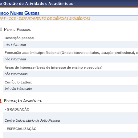
de Gestão de Atividades Acadêmicas
iego Nunes Guedes
FPT - CCS - DEPARTAMENTO DE CIÊNCIAS BIOMÉDICAS
Perfil Pessoal
Descrição pessoal
não informada
Formação acadêmica/profissional (Onde obteve os títulos, atuação profissional, et
não informada
Áreas de Interesse
(áreas de interesse de ensino e pesquisa)
não informadas
Currículo Lattes:
link não informado
Formação Acadêmica
- GRADUAÇÃO
Centro Universitário de João Pessoa
- ESPECIALIZAÇÃO