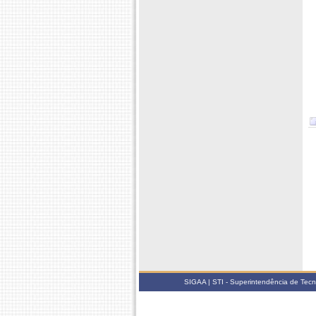
SIGAA | STI - Superintendência de Tec