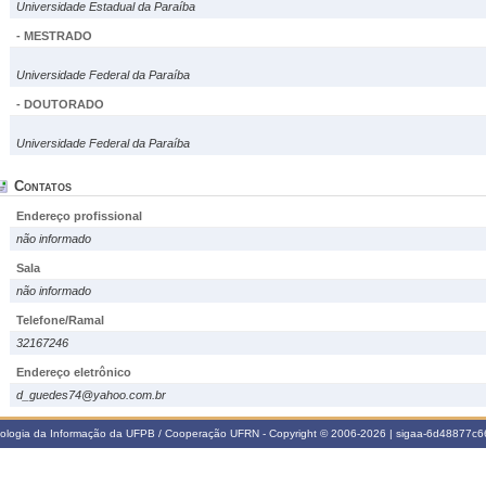
Universidade Estadual da Paraíba
- MESTRADO
Universidade Federal da Paraíba
- DOUTORADO
Universidade Federal da Paraíba
Contatos
Endereço profissional
não informado
Sala
não informado
Telefone/Ramal
32167246
Endereço eletrônico
d_guedes74@yahoo.com.br
nologia da Informação da UFPB / Cooperação UFRN - Copyright © 2006-2026 | sigaa-6d48877c66