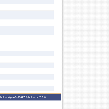
-nlpxt.sigaa-6d48877c66-nlpxt |
v26.7.8