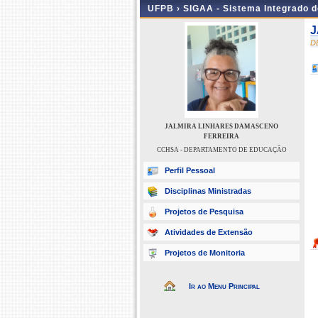
UFPB ›
SIGAA - Sistema Integrado 
J
D
JALMIRA LINHARES DAMASCENO
FERREIRA
CCHSA - DEPARTAMENTO DE EDUCAÇÃO
Perfil Pessoal
Disciplinas Ministradas
Projetos de Pesquisa
Atividades de Extensão
Projetos de Monitoria
Ir ao Menu Principal