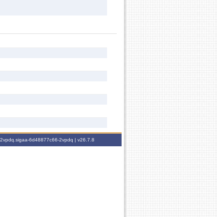
6-2vpdq.sigaa-6d48877c66-2vpdq |
v26.7.8