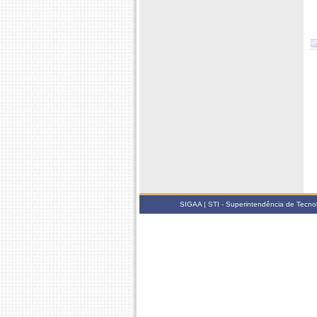
SIGAA | STI - Superintendência de Tecn