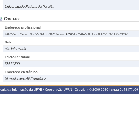
Universidade Federal da Paraíba
Contatos
Endereço profissional
CIDADE UNIVERSITÁRIA- CAMPUS III. UNIVERSIDADE FEDERAL DA PARAÍBA
Sala
não informado
Telefone/Ramal
33671200
Endereço eletrônico
jalmiralinhares48@gmail.com
ologia da Informação da UFPB / Cooperação UFRN - Copyright © 2006-2026 | sigaa-6d48877c6