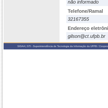
não informado
Telefone/Ramal
32167355
Endereço eletrôn
gilson@ct.ufpb.br
SIGAA | STI - Superintendência de Tecnologia da Informação da UFPB / Coope