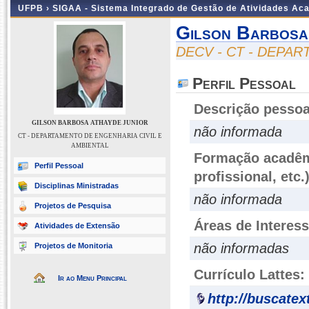
UFPB ›
SIGAA - Sistema Integrado de Gestão de Atividades Ac
Gilson Barbosa
DECV - CT - DEPA
Perfil Pessoal
Descrição pessoa
GILSON BARBOSA ATHAYDE JUNIOR
não informada
CT - DEPARTAMENTO DE ENGENHARIA CIVIL E
AMBIENTAL
Formação acadêmi
Perfil Pessoal
profissional, etc.
Disciplinas Ministradas
não informada
Projetos de Pesquisa
Áreas de Interes
Atividades de Extensão
não informadas
Projetos de Monitoria
Currículo Lattes:
Ir ao Menu Principal
http://buscatex