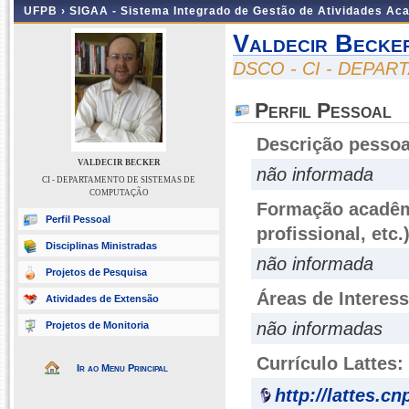
UFPB ›
SIGAA - Sistema Integrado de Gestão de Atividades Ac
Valdecir Becke
DSCO - CI - DEPA
Perfil Pessoal
Descrição pessoa
VALDECIR BECKER
não informada
CI - DEPARTAMENTO DE SISTEMAS DE
COMPUTAÇÃO
Formação acadêmi
Perfil Pessoal
profissional, etc.
Disciplinas Ministradas
não informada
Projetos de Pesquisa
Áreas de Interes
Atividades de Extensão
não informadas
Projetos de Monitoria
Currículo Lattes:
Ir ao Menu Principal
http://lattes.c