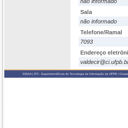
não informado
Sala
não informado
Telefone/Ramal
7093
Endereço eletrôn
valdecir@ci.ufpb.b
SIGAA | STI - Superintendência de Tecnologia da Informação da UFPB / Coope