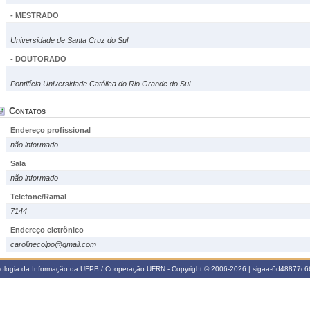
- MESTRADO
Universidade de Santa Cruz do Sul
- DOUTORADO
Pontifícia Universidade Católica do Rio Grande do Sul
Contatos
Endereço profissional
não informado
Sala
não informado
Telefone/Ramal
7144
Endereço eletrônico
carolinecolpo@gmail.com
nologia da Informação da UFPB / Cooperação UFRN - Copyright © 2006-2026 | sigaa-6d48877c66