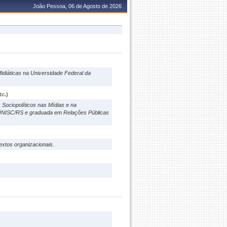
João Pessoa, 06 de Agosto de 2026
diáticas na Universidade Federal da
c.)
Sociopolíticos nas Mídias e na
UNISC/RS e graduada em Relações Públicas
extos organizacionais.