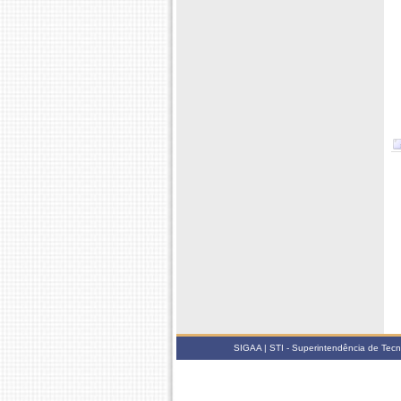
SIGAA | STI - Superintendência de Tec