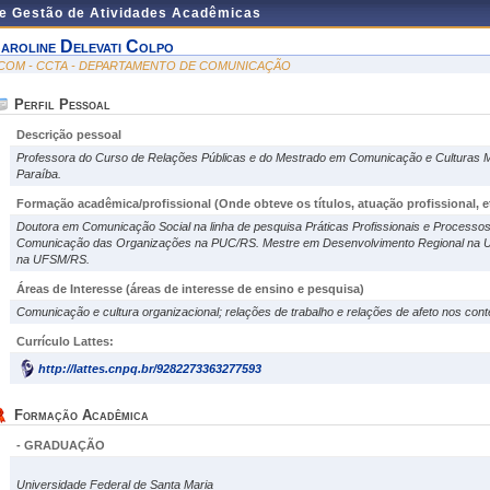
de Gestão de Atividades Acadêmicas
aroline Delevati Colpo
COM - CCTA - DEPARTAMENTO DE COMUNICAÇÃO
Perfil Pessoal
Descrição pessoal
Professora do Curso de Relações Públicas e do Mestrado em Comunicação e Culturas Mi
Paraíba.
Formação acadêmica/profissional (Onde obteve os títulos, atuação profissional, et
Doutora em Comunicação Social na linha de pesquisa Práticas Profissionais e Processos 
Comunicação das Organizações na PUC/RS. Mestre em Desenvolvimento Regional na 
na UFSM/RS.
Áreas de Interesse
(áreas de interesse de ensino e pesquisa)
Comunicação e cultura organizacional; relações de trabalho e relações de afeto nos cont
Currículo Lattes:
http://lattes.cnpq.br/9282273363277593
Formação Acadêmica
- GRADUAÇÃO
Universidade Federal de Santa Maria