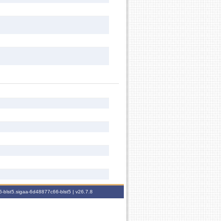
-blst5.sigaa-6d48877c66-blst5 |
v26.7.8