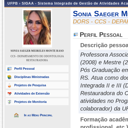
UFPB ›
SIGAA - Sistema Integrado de Gestão de Atividades Ac
Sonia Saeger M
DORS - CCS - DE
Perfil Pessoal
Descrição pessoa
SONIA SAEGER MEIRELES MONTE RASO
Professora Associ
CCS - DEPARTAMENTO DE ODONTOLOGIA
RESTAURADORA
(2008) e Mestre (
Perfil Pessoal
Pós Graduação em 
RS. Atua como doce
Disciplinas Ministradas
Integrada II e III
Projetos de Pesquisa
Restauradora do C
Atividades de Extensão
atividades no Pro
Projetos de Monitoria
colaborador) da U
Ir ao Menu Principal
Formação acadêmi
profissional, etc.