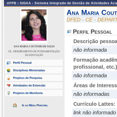
UFPB ›
SIGAA - Sistema Integrado de Gestão de Atividades Ac
Ana Maria Cout
DFED - CE - DEP
Perfil Pessoal
Descrição pessoa
ANA MARIA COUTINHO DE SALES
não informada
CE - DEPARTAMENTO DE FUNDAMENTAÇÃO
DA EDUCAÇÃO
Formação acadêmi
Perfil Pessoal
profissional, etc.
Disciplinas Ministradas
não informada
Projetos de Pesquisa
Áreas de Interes
Atividades de Extensão
não informadas
Projetos de Monitoria
Currículo Lattes:
Ir ao Menu Principal
link não informado