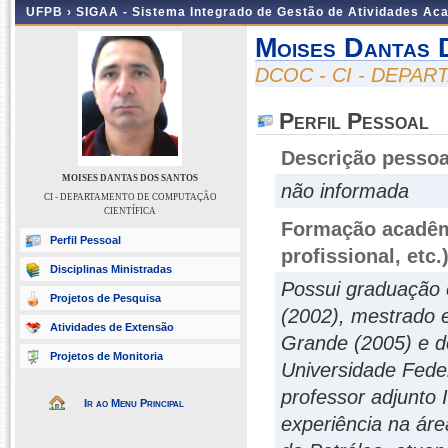
UFPB ›
SIGAA - Sistema Integrado de Gestão de Atividades Ac
Moises Dantas 
DCOC - CI - DEPA
Perfil Pessoal
Descrição pessoa
MOISES DANTAS DOS SANTOS
não informada
CI - DEPARTAMENTO DE COMPUTAÇÃO
CIENTÍFICA
Formação acadêmi
Perfil Pessoal
profissional, etc.
Disciplinas Ministradas
Possui graduação 
Projetos de Pesquisa
(2002), mestrado 
Atividades de Extensão
Grande (2005) e d
Projetos de Monitoria
Universidade Fede
professor adjunto 
Ir ao Menu Principal
experiência na ár