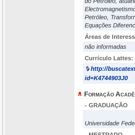
do Petróleo, atuan
Electromagnetism
Petróleo, Transfo
Equações Diferenci
Áreas de Interes
não informadas
Currículo Lattes:
http://buscatex
id=K4744903J0
Formação Acadê
- GRADUAÇÃO
Universidade Fede
- MESTRADO