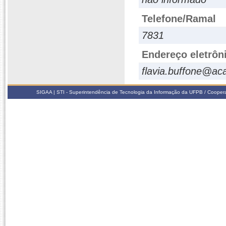
Telefone/Ramal
7831
Endereço eletrôn
flavia.buffone@ac
SIGAA | STI - Superintendência de Tecnologia da Informação da UFPB / Coope