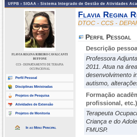
UFPB ›
SIGAA - Sistema Integrado de Gestão de Atividades Ac
Flavia Regina R
DTOC - CCS - DEP
Perfil Pessoal
Descrição pessoa
FLAVIA REGINA RIBEIRO CAVALCANTI
Professora Adjunt
BUFFONE
CCS - DEPARTAMENTO DE TERAPIA
2011. Atua na áre
OCUPACIONAL
desenvolvimento in
Perfil Pessoal
autismo, alteraçõe
Disciplinas Ministradas
Formação acadêmi
Projetos de Pesquisa
profissional, etc.
Atividades de Extensão
Terapeuta Ocupac
Projetos de Monitoria
Criança e do Adol
Ir ao Menu Principal
FMUSP.