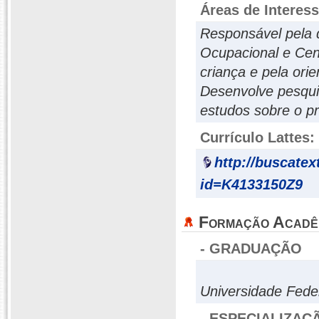
Áreas de Interes
Responsável pela d
Ocupacional e Cená
criança e pela ori
Desenvolve pesqui
estudos sobre o p
Currículo Lattes:
http://buscatex
id=K4133150Z9
Formação Acadê
- GRADUAÇÃO
Universidade Fed
- ESPECIALIZAÇ