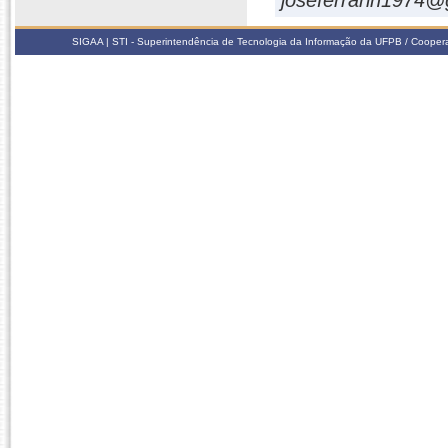
joseferrarin1974@
SIGAA | STI - Superintendência de Tecnologia da Informação da UFPB / Coope