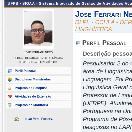
UFPB ›
SIGAA - Sistema Integrado de Gestão de Atividades Ac
Jose Ferrari N
DLPL - CCHLA - D
LINGUÍSTICA
Perfil Pessoal
Descrição pessoa
JOSE FERRARI NETO
CCHLA - DEPARTAMENTO DE LÍNGUA
Pesquisador 2 do 
PORTUGUESA E LINGUÍSTICA
área de Lingüístic
Perfil Pessoal
Linguagem. Foi Pr
Disciplinas Ministradas
Línguística Geral 
Projetos de Pesquisa
Professor de Ling
Atividades de Extensão
(UFRPE). Atualment
Projetos de Monitoria
Portuguesa na Uni
Programa de Pós-G
Ir ao Menu Principal
pesquisas no LAPR