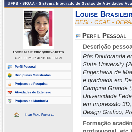
UFPB ›
SIGAA - Sistema Integrado de Gestão de Atividades Ac
Louise Brasilei
DESI - CCAE - DE
Perfil Pessoal
Descrição pessoa
LOUISE BRASILEIRO QUIRINO BRITO
Pós Doutoranda em
CCAE - DEPARTAMENTO DE DESIGN
State University (
Perfil Pessoal
Engenharia de Mat
Disciplinas Ministradas
e graduada em Des
Projetos de Pesquisa
Campina Grande (2
Atividades de Extensão
Universidade Fede
Projetos de Monitoria
em Impressão 3D, 
Design Gráfico, Pr
Ir ao Menu Principal
Formação acadêmi
profissional, etc.