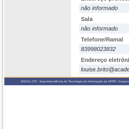
não informado
Sala
não informado
Telefone/Ramal
83998023832
Endereço eletrôn
louise.brito@acad
SIGAA | STI - Superintendência de Tecnologia da Informação da UFPB / Coope