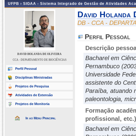
UFPB ›
SIGAA - Sistema Integrado de Gestão de Atividades Ac
David Holanda 
DB - CCA - DEPAR
Perfil Pessoal
Descrição pessoa
DAVID HOLANDA DE OLIVEIRA
Bacharel em Ciênci
CCA - DEPARTAMENTO DE BIOCIÊNCIAS
Pernambuco (2003)
Perfil Pessoal
Universidade Fede
Disciplinas Ministradas
assistente do Cent
Projetos de Pesquisa
Paraíba, atuando 
Atividades de Extensão
paleontologia, mic
Projetos de Monitoria
Formação acadêmi
profissional, etc.
Ir ao Menu Principal
Bacharel em Ciênci